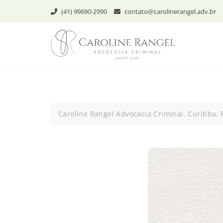
Skip
(41) 99690-2990
contato@carolinerangel.adv.br
to
content
Caroline Rangel Advocacia Criminal. Curitiba, 